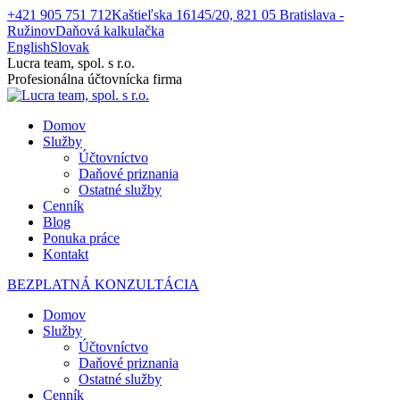
Skip
+421 905 751 712
Kaštieľska 16145/20, 821 05 Bratislava -
to
Ružinov
Daňová kalkulačka
content
English
Slovak
Facebook
Lucra team, spol. s r.o.
page
Profesionálna účtovnícka firma
opens
in
Domov
new
Služby
window
Účtovníctvo
Daňové priznania
Ostatné služby
Cenník
Blog
Ponuka práce
Kontakt
BEZPLATNÁ KONZULTÁCIA
Domov
Služby
Účtovníctvo
Daňové priznania
Ostatné služby
Cenník