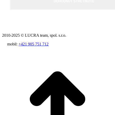
DOHODNÚŤ STRETNUTIE
2010-2025 © LUCRA team, spol. s.r.o.
mobil:
+421 905 751 712
t
T