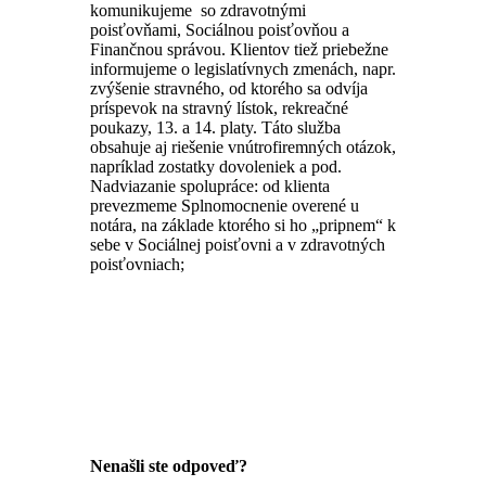
komunikujeme so zdravotnými
poisťovňami, Sociálnou poisťovňou a
Finančnou správou. Klientov tiež priebežne
informujeme o legislatívnych zmenách, napr.
zvýšenie stravného, od ktorého sa odvíja
príspevok na stravný lístok, rekreačné
poukazy, 13. a 14. platy. Táto služba
obsahuje aj riešenie vnútrofiremných otázok,
napríklad zostatky dovoleniek a pod.
Nadviazanie spolupráce: od klienta
prevezmeme Splnomocnenie overené u
notára, na základe ktorého si ho „pripnem“ k
sebe v Sociálnej poisťovni a v zdravotných
poisťovniach;
Nenašli ste odpoveď?