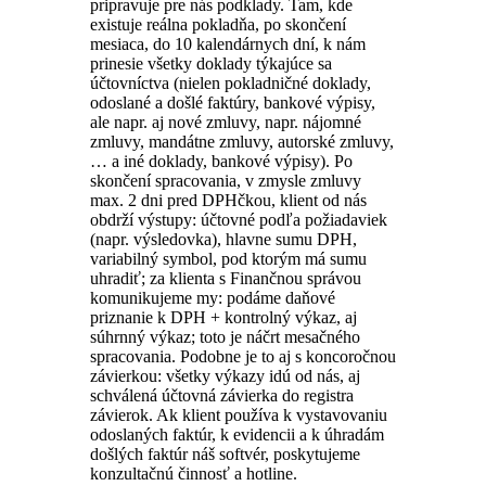
pripravuje pre nás podklady. Tam, kde
existuje reálna pokladňa, po skončení
mesiaca, do 10 kalendárnych dní, k nám
prinesie všetky doklady týkajúce sa
účtovníctva (nielen pokladničné doklady,
odoslané a došlé faktúry, bankové výpisy,
ale napr. aj nové zmluvy, napr. nájomné
zmluvy, mandátne zmluvy, autorské zmluvy,
… a iné doklady, bankové výpisy). Po
skončení spracovania, v zmysle zmluvy
max. 2 dni pred DPHčkou, klient od nás
obdrží výstupy: účtovné podľa požiadaviek
(napr. výsledovka), hlavne sumu DPH,
variabilný symbol, pod ktorým má sumu
uhradiť; za klienta s Finančnou správou
komunikujeme my: podáme daňové
priznanie k DPH + kontrolný výkaz, aj
súhrnný výkaz; toto je náčrt mesačného
spracovania. Podobne je to aj s koncoročnou
závierkou: všetky výkazy idú od nás, aj
schválená účtovná závierka do registra
závierok. Ak klient používa k vystavovaniu
odoslaných faktúr, k evidencii a k úhradám
došlých faktúr náš softvér, poskytujeme
konzultačnú činnosť a hotline.