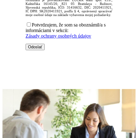
formulára je prevádzkovateľ LUCRA team spol. s.r.o.,
Kaštieľska 16145/20, 821 05 Bratislava - Ružinov,
Slovenská republika, IČO: 31416632, DIČ: 2020411921,
IČ DPH: SK2020411921, podľa § 4, oprávnený spracúvať
moje osobné údaje na základe vybavenia mojej požiadavky.
Potvrdzujem, že som sa oboznámil/a s
informáciami v sekcii:
Zásady ochrany osobných údajov