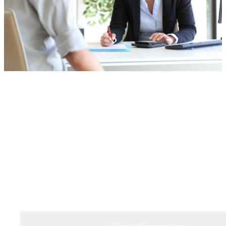
Neviete, ako začať?
Dohodnite si s nami stretnutie, úvodná konzultácia je
bezplatná!