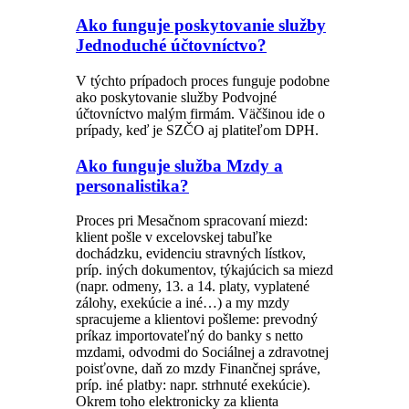
Ako funguje poskytovanie služby
Jednoduché účtovníctvo?
V týchto prípadoch proces funguje podobne
ako poskytovanie služby Podvojné
účtovníctvo malým firmám. Väčšinou ide o
prípady, keď je SZČO aj platiteľom DPH.
Ako funguje služba Mzdy a
personalistika?
Proces pri Mesačnom spracovaní miezd:
klient pošle v excelovskej tabuľke
dochádzku, evidenciu stravných lístkov,
príp. iných dokumentov, týkajúcich sa miezd
(napr. odmeny, 13. a 14. platy, vyplatené
zálohy, exekúcie a iné…) a my mzdy
spracujeme a klientovi pošleme: prevodný
príkaz importovateľný do banky s netto
mzdami, odvodmi do Sociálnej a zdravotnej
poisťovne, daň zo mzdy Finančnej správe,
príp. iné platby: napr. strhnuté exekúcie).
Okrem toho elektronicky za klienta