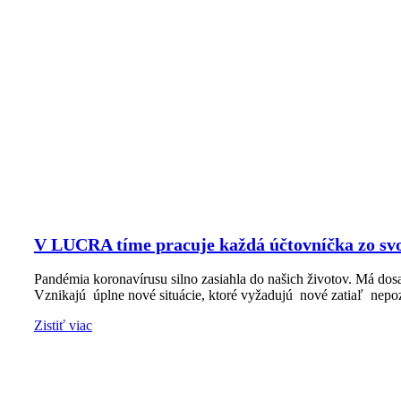
V LUCRA tíme pracuje každá účtovníčka zo sv
Pandémia koronavírusu silno zasiahla do našich životov. Má dosah
Vznikajú úplne nové situácie, ktoré vyžadujú nové zatiaľ nepo
Zistiť viac