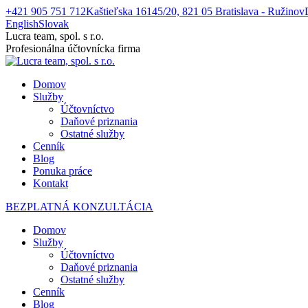
Skip
+421 905 751 712
Kaštieľska 16145/20, 821 05 Bratislava - Ružinov
to
English
Slovak
content
Facebook
Lucra team, spol. s r.o.
page
Profesionálna účtovnícka firma
opens
in
Domov
new
Služby
window
Účtovníctvo
Daňové priznania
Ostatné služby
Cenník
Blog
Ponuka práce
Kontakt
BEZPLATNÁ KONZULTÁCIA
Domov
Služby
Účtovníctvo
Daňové priznania
Ostatné služby
Cenník
Blog