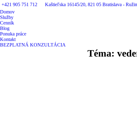
+421 905 751 712
Kaštieľska 16145/20, 821 05 Bratislava - Ruži
Domov
Služby
Cenník
Blog
Ponuka práce
Kontakt
BEZPLATNÁ KONZULTÁCIA
Téma:
vede
jan
8
2020