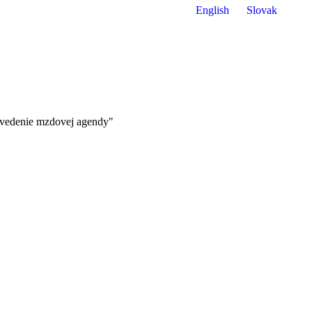
English
Slovak
Fa
pa
op
in
n
w
"vedenie mzdovej agendy"