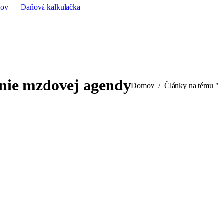
nov
Daňová kalkulačka
nie mzdovej agendy
You are here:
Domov
Články na tému 