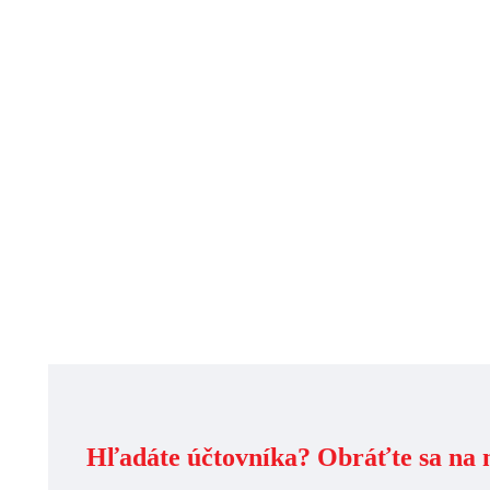
Ako si zvoliť správneho účtovníka
Blog
By
admin
8. januára 2020
Výber účtovníka je ako výber obchodného
partnera. Vzhľadom na citlivosť údajov
a dôležitosť výstupov potrebujete niekoho, komu
môžete plne dôverovať a na 100% sa na neho
spoľahnúť. Správne zvolený účtovník bude nielen
ex post spracovávať vstupy, ktoré dostane od vás,
ale môže sa aj stať cenným poradcom…
Zistiť viac
Hľadáte účtovníka? Obráťte sa na 