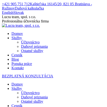
Skip
+421 905 751 712
Kaštieľska 16145/20, 821 05 Bratislava -
to
Ružinov
Daňová kalkulačka
content
English
Slovak
Facebook
Lucra team, spol. s r.o.
page
Profesionálna účtovnícka firma
opens
in
Domov
new
Služby
window
Účtovníctvo
Daňové priznania
Ostatné služby
Cenník
Blog
Ponuka práce
Kontakt
BEZPLATNÁ KONZULTÁCIA
Domov
Služby
Účtovníctvo
Daňové priznania
Ostatné služby
Cenník