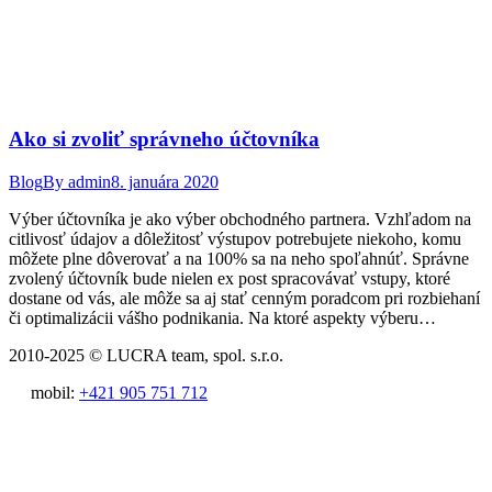
Ako si zvoliť správneho účtovníka
Blog
By
admin
8. januára 2020
Výber účtovníka je ako výber obchodného partnera. Vzhľadom na
citlivosť údajov a dôležitosť výstupov potrebujete niekoho, komu
môžete plne dôverovať a na 100% sa na neho spoľahnúť. Správne
zvolený účtovník bude nielen ex post spracovávať vstupy, ktoré
dostane od vás, ale môže sa aj stať cenným poradcom pri rozbiehaní
či optimalizácii vášho podnikania. Na ktoré aspekty výberu…
2010-2025 © LUCRA team, spol. s.r.o.
mobil:
+421 905 751 712
t
T