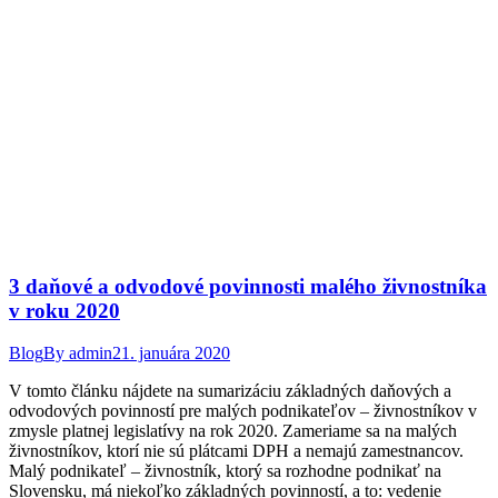
3 daňové a odvodové povinnosti malého živnostníka
v roku 2020
Blog
By
admin
21. januára 2020
V tomto článku nájdete na sumarizáciu základných daňových a
odvodových povinností pre malých podnikateľov – živnostníkov v
zmysle platnej legislatívy na rok 2020. Zameriame sa na malých
živnostníkov, ktorí nie sú plátcami DPH a nemajú zamestnancov.
Malý podnikateľ – živnostník, ktorý sa rozhodne podnikať na
Slovensku, má niekoľko základných povinností, a to: vedenie