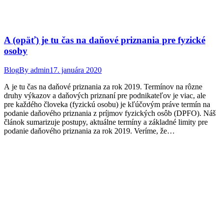
A (opäť) je tu čas na daňové priznania pre fyzické
osoby
Blog
By
admin
17. januára 2020
A je tu čas na daňové priznania za rok 2019. Termínov na rôzne
druhy výkazov a daňových priznaní pre podnikateľov je viac, ale
pre každého človeka (fyzickú osobu) je kľúčovým práve termín na
podanie daňového priznania z príjmov fyzických osôb (DPFO). Náš
článok sumarizuje postupy, aktuálne termíny a základné limity pre
podanie daňového priznania za rok 2019. Veríme, že…