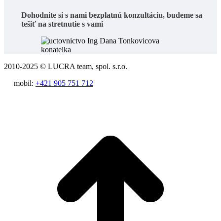
Dohodnite si s nami
bezplatnú konzultáciu
, budeme sa
tešiť na stretnutie s vami
2010-2025 © LUCRA team, spol. s.r.o.
mobil:
+421 905 751 712
t
T