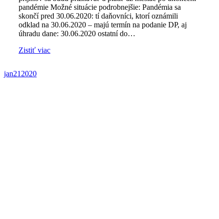
pandémie Možné situácie podrobnejšie: Pandémia sa
skončí pred 30.06.2020: tí daňovníci, ktorí oznámili
odklad na 30.06.2020 – majú termín na podanie DP, aj
úhradu dane: 30.06.2020 ostatní do…
Zistiť viac
jan
21
2020