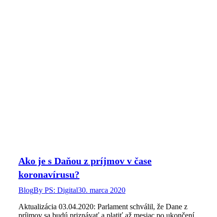
Ako je s Daňou z príjmov v čase
koronavírusu?
Blog
By
PS: Digital
30. marca 2020
Aktualizácia 03.04.2020: Parlament schválil, že Dane z
príjmov sa budú priznávať a platiť až mesiac po ukončení