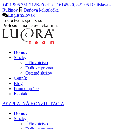
Skip
+421 905 751 712
Kaštieľska 16145/20, 821 05 Bratislava -
to
Ružinov
Daňová kalkulačka
content
English
Slovak
Facebook
Lucra team, spol. s r.o.
page
Profesionálna účtovnícka firma
opens
in
new
window
Domov
Služby
Účtovníctvo
Daňové priznania
Ostatné služby
Cenník
Blog
Ponuka práce
Kontakt
BEZPLATNÁ KONZULTÁCIA
Domov
Služby
Účtovníctvo
Daňové priznania