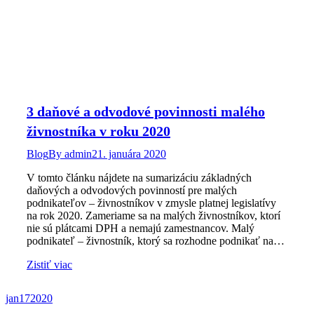
3 daňové a odvodové povinnosti malého
živnostníka v roku 2020
Blog
By
admin
21. januára 2020
V tomto článku nájdete na sumarizáciu základných
daňových a odvodových povinností pre malých
podnikateľov – živnostníkov v zmysle platnej legislatívy
na rok 2020. Zameriame sa na malých živnostníkov, ktorí
nie sú plátcami DPH a nemajú zamestnancov. Malý
podnikateľ – živnostník, ktorý sa rozhodne podnikať na…
Zistiť viac
jan
17
2020